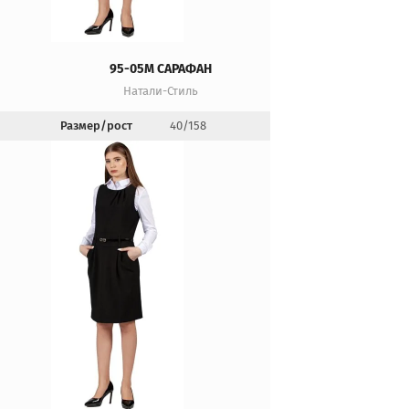
95-05М САРАФАН
Натали-Стиль
Размер/рост
40/158