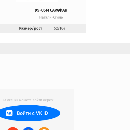
95-05М САРАФАН
Натали-Стиль
Размер/рост
52/164
Также Вы можете войти через: