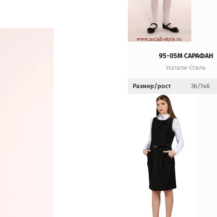
95-05М САРАФАН
Натали-Стиль
Размер/рост
36/146