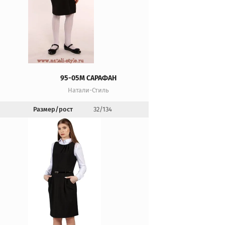
95-05М САРАФАН
Натали-Стиль
Размер/рост
32/134