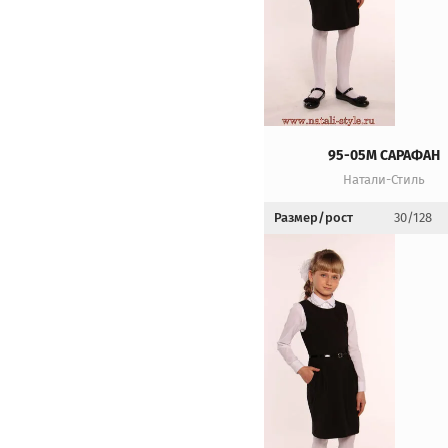
95-05М САРАФАН
Натали-Стиль
Размер/рост
30/128