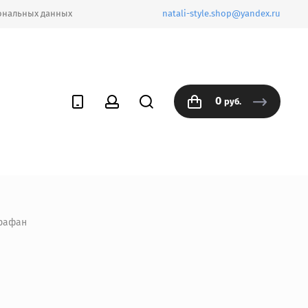
ональных данных
natali-style.shop@yandex.ru
0
руб.
арафан