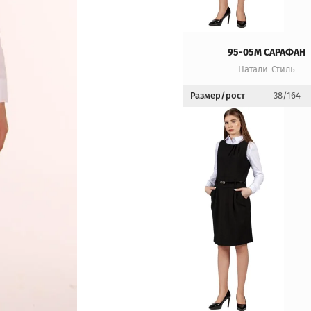
95-05М САРАФАН
Натали-Стиль
Размер/рост
38/164