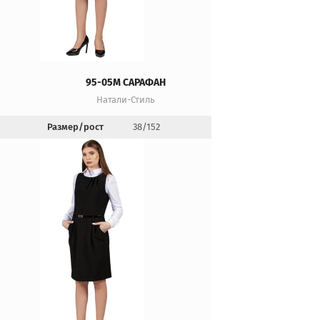
95-05М САРАФАН
Натали-Стиль
Размер/рост
38/152